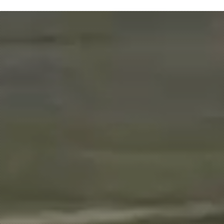
+valoR Ambiental
+valor Económico