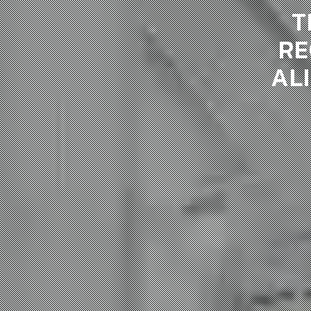
T
RE
AL