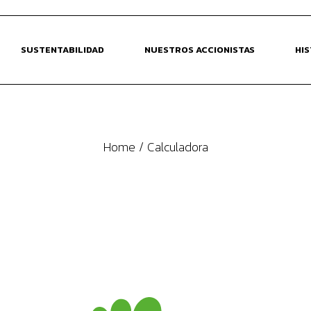
+valoR Social
SUSTENTABILIDAD
NUESTROS ACCIONISTAS
HIS
+valoR Ambiental
+valor Económico
+valoR Social
Home
Calculadora
+valoR Ambiental
+valor Económico