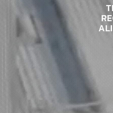
T
RE
AL