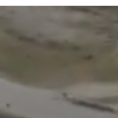
+valoR Ambiental
+valor Económico